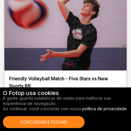
Friendly Volleyball Match - Five Stars vs New
Sports BR
O Fotop usa cookies
Orange County
, FL
A gente guarda estatísticas de visitas para melhorar sua
experiência de navegação.
01/14/2026
Ao continuar, você concorda com nossa
política de privacidade.
Vôlei
CONCORDAR E FECHAR