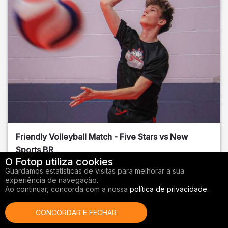
Friendly Volleyball Match - Five Stars vs New
Sports BR
O Fotop utiliza cookies
Orange County
, FL
Guardamos estatísticas de visitas para melhorar a sua
experiência de navegação.
01/14/2026
Ao continuar, concorda com a nossa
política de privacidade.
Vôlei
CONCORDAR E FECHAR