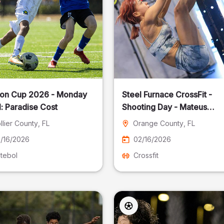
on Cup 2026 - Monday
Steel Furnace CrossFit -
: Paradise Cost
Shooting Day - Mateus
Pereira Fotografia
llier County
, FL
Orange County
, FL
/16/2026
02/16/2026
tebol
Crossfit