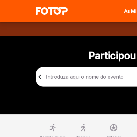
As M
Participou