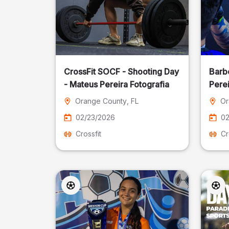
CrossFit SOCF - Shooting Day
Barb
- Mateus Pereira Fotografia
Perei
Orange County
, FL
Or
02/23/2026
02
Crossfit
Cr