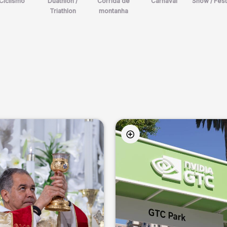
Ciclismo
Duathlon /
Corrida de
Carnaval
Show / Fest
Triathlon
montanha