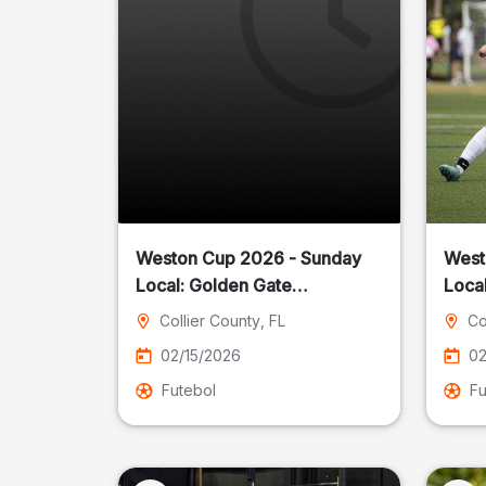
Weston Cup 2026 - Sunday
West
Local: Golden Gate
Community Park
Collier County
, FL
Co
02/15/2026
02
Futebol
Fu