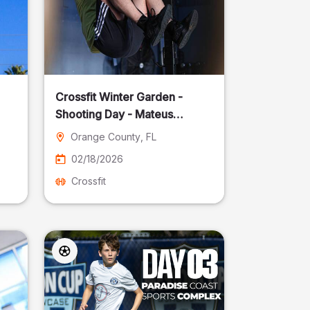
Crossfit Winter Garden -
Shooting Day - Mateus
Pereira Fotografia
Orange County
, FL
02/18/2026
Crossfit