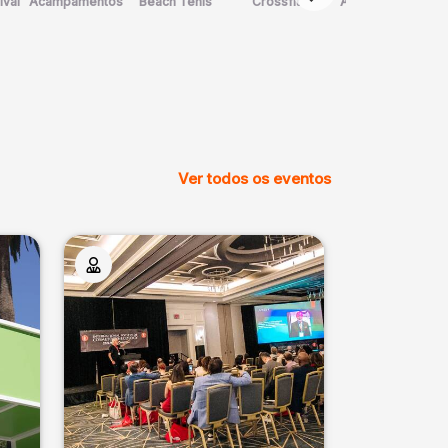
ival
Acampamentos
Beach Tênis
Crossfit
Arte Marcial
D
Ver todos os eventos