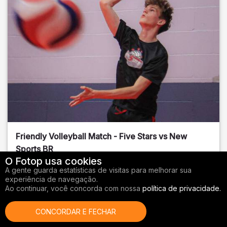
Friendly Volleyball Match - Five Stars vs New
Sports BR
O Fotop usa cookies
Orange County
, FL
A gente guarda estatísticas de visitas para melhorar sua
experiência de navegação.
01/14/2026
Ao continuar, você concorda com nossa
política de privacidade.
Vôlei
CONCORDAR E FECHAR