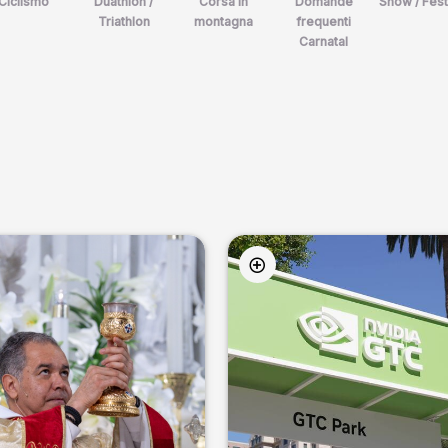
Ciclismo
Duathlon /
Corsa in
Domande
Show / Fest
Triathlon
montagna
frequenti
Carnatal