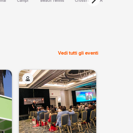
ival
Campi
Beach Tennis
Crossfit
Arte Marziale
Spo
Vedi tutti gli eventi