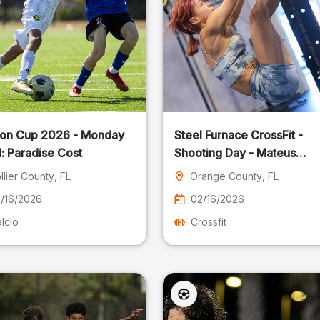
on Cup 2026 - Monday
Steel Furnace CrossFit -
: Paradise Cost
Shooting Day - Mateus
Pereira Fotografia
llier County
, FL
Orange County
, FL
/16/2026
02/16/2026
lcio
Crossfit