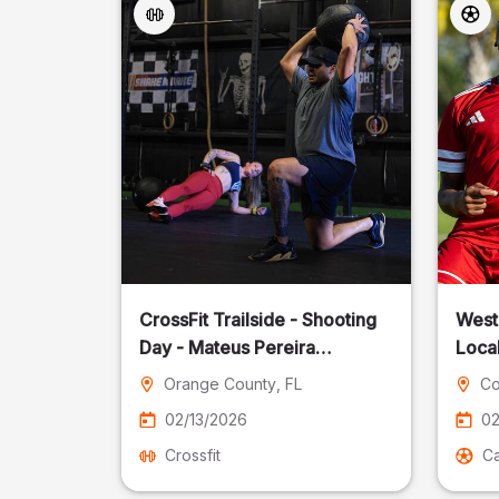
CrossFit Trailside - Shooting
West
Day - Mateus Pereira
Local
Fotografia
Orange County
, FL
Co
02/13/2026
02
Crossfit
Ca