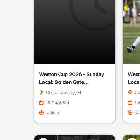
Weston Cup 2026 - Sunday
West
Local: Golden Gate
Community Park
Collier County
, FL
Co
02/15/2026
02
Calcio
Ca