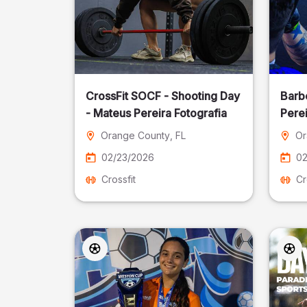
CrossFit SOCF - Shooting Day
Barb
- Mateus Pereira Fotografia
Perei
Orange County
, FL
Or
02/23/2026
02
Crossfit
Cr