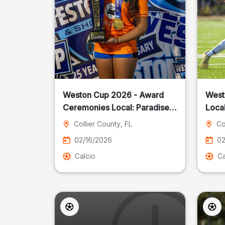
Weston Cup 2026 - Award
West
Ceremonies Local: Paradise
Local
Cost
Collier County
, FL
Co
02/16/2026
02
Calcio
Ca