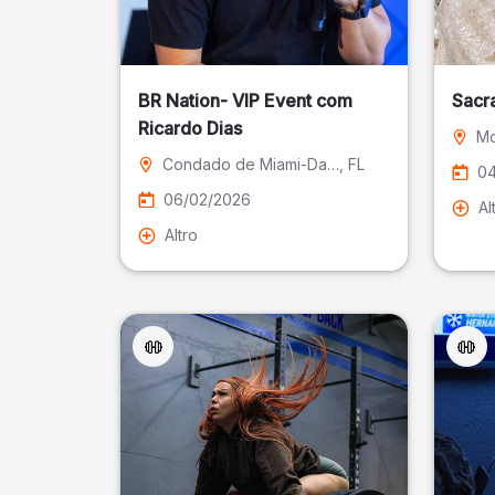
BR Nation- VIP Event com
Sacr
Ricardo Dias
Mo
Condado de Miami-Dade
, FL
04
06/02/2026
Al
Altro