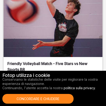
Friendly Volleyball Match - Five Stars vs New
Sports BR
Fotop utilizza i cookie
Orange County
, FL
Conserviamo le statistiche delle visite per migliorare la vostra
esperienza di navigazione.
01/14/2026
Continuando, l'utente accetta la nostra
politica sulla privacy.
Pallavolo
CONCORDARE E CHIUDERE