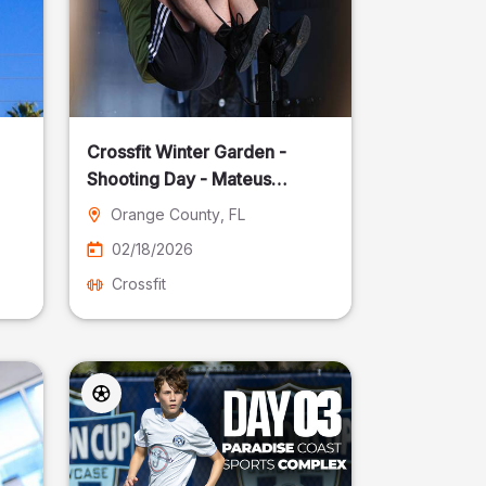
Crossfit Winter Garden -
Shooting Day - Mateus
Pereira Fotografia
Orange County
, FL
02/18/2026
Crossfit