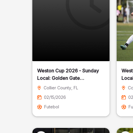
Weston Cup 2026 - Sunday
West
Local: Golden Gate
Community Park
Collier County
, FL
Co
02/15/2026
02
Futebol
Fu