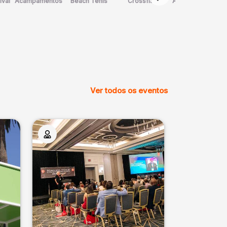
ival
Acampamentos
Beach Tênis
Crossfit
Arte Marcial
D
Ver todos os eventos