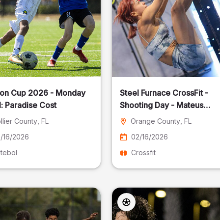
on Cup 2026 - Monday
Steel Furnace CrossFit -
: Paradise Cost
Shooting Day - Mateus
Pereira Fotografia
llier County
, FL
Orange County
, FL
/16/2026
02/16/2026
tebol
Crossfit