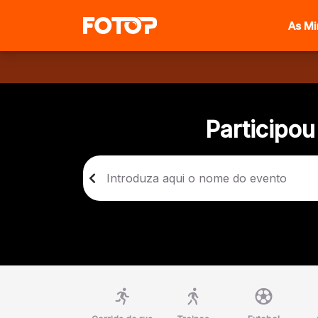
As M
Participou