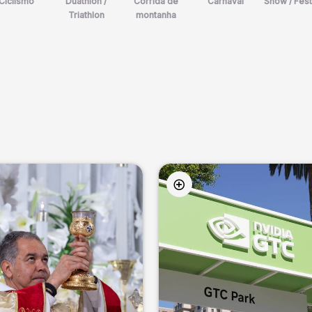
Ciclismo
Duathlon /
Corrida de
Carnaval
Show / Fest
Triathlon
montanha