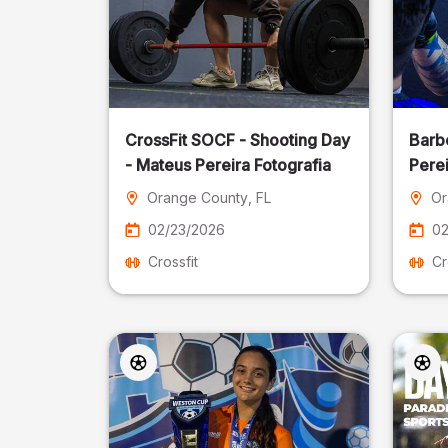
CrossFit SOCF - Shooting Day
Barb
- Mateus Pereira Fotografia
Perei
Orange County
, FL
Or
02/23/2026
02
Crossfit
Cr