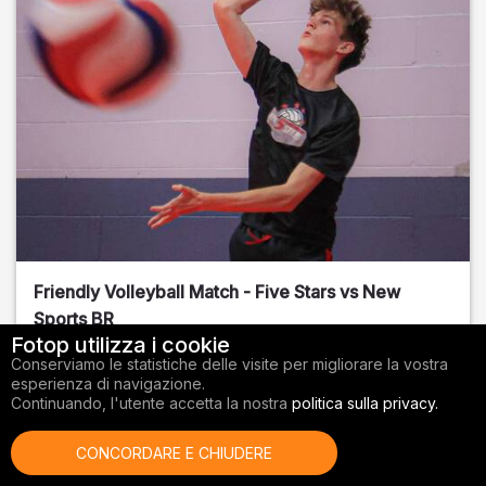
Friendly Volleyball Match - Five Stars vs New
Sports BR
Fotop utilizza i cookie
Orange County
, FL
Conserviamo le statistiche delle visite per migliorare la vostra
esperienza di navigazione.
01/14/2026
Continuando, l'utente accetta la nostra
politica sulla privacy.
Pallavolo
CONCORDARE E CHIUDERE