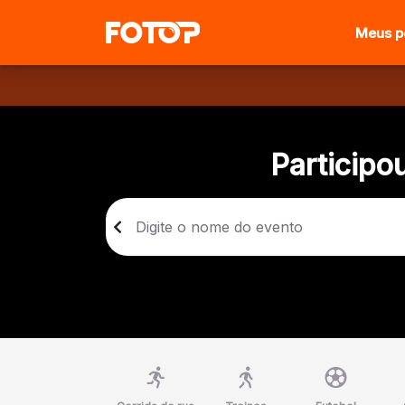
Meus p
Participo