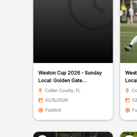
Weston Cup 2026 - Sunday
West
Local: Golden Gate
Community Park
Collier County
, FL
Co
02/15/2026
02
Futebol
Fu