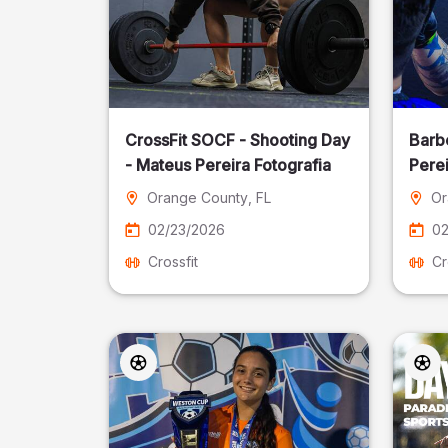
CrossFit SOCF - Shooting Day
Barb
- Mateus Pereira Fotografia
Perei
Orange County
, FL
Or
02/23/2026
02
Crossfit
Cr