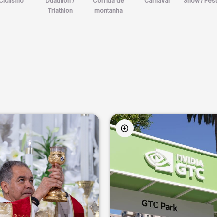
Ciclismo
Duathlon /
Corrida de
Carnaval
Show / Fest
Triathlon
montanha