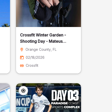
Crossfit Winter Garden -
Shooting Day - Mateus
Pereira Fotografia
Orange County
, FL
02/18/2026
Crossfit