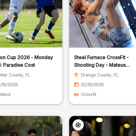
on Cup 2026 - Monday
Steel Furnace CrossFit -
: Paradise Cost
Shooting Day - Mateus
Pereira Fotografia
llier County
, FL
Orange County
, FL
/16/2026
02/16/2026
tebol
Crossfit