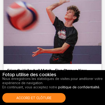
Friendly Volleyball Match - Five Stars vs New
Fotop utilise des cookies
Sports BR
Nous enregistrons les statistiques de visites pour améliorer votre
expérience de navigation.
Orange County
, FL
En continuant, vous acceptez notre
politique de confidentialité.
01/14/2026
ACCORD ET CLÔTURE
Volley-ball