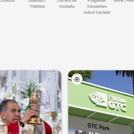
Ciclismo
Duathlon /
Carrera de
Preguntas
Show / Fest
Triathlon
montaña
frecuentes
sobre Carnatal