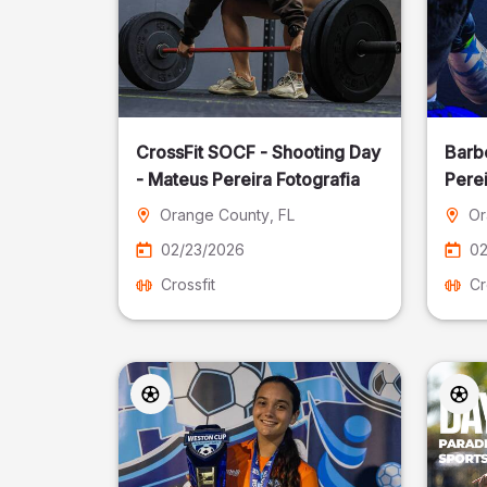
CrossFit SOCF - Shooting Day
Barb
- Mateus Pereira Fotografia
Perei
Orange County
, FL
Or
02/23/2026
02
Crossfit
Cr