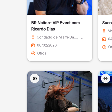
BR Nation- VIP Event com
Sacr
Ricardo Dias
Mo
Condado de Miami-Dade
, FL
04
06/02/2026
Ot
Otros