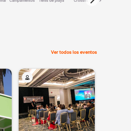
ival
Campamentos
Tenis de playa
Crossfit
Arte Marcial
D
Ver todos los eventos