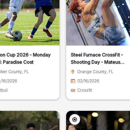
on Cup 2026 - Monday
Steel Furnace CrossFit -
: Paradise Cost
Shooting Day - Mateus
Pereira Fotografia
llier County
, FL
Orange County
, FL
/16/2026
02/16/2026
tbol
Crossfit