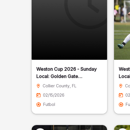
Weston Cup 2026 - Sunday
West
Local: Golden Gate
Community Park
Collier County
, FL
Co
02/15/2026
02
Futbol
Fu