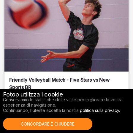
Friendly Volleyball Match - Five Stars vs New
Sports BR
Fotop utilizza i cookie
Orange County
, FL
Conserviamo le statistiche delle visite per migliorare la vostra
esperienza di navigazione.
01/14/2026
Continuando, l'utente accetta la nostra
politica sulla privacy.
Pallavolo
CONCORDARE E CHIUDERE