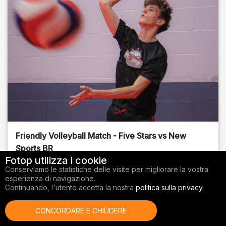
Friendly Volleyball Match - Five Stars vs New
Sports BR
Fotop utilizza i cookie
Orange County
, FL
Conserviamo le statistiche delle visite per migliorare la vostra
esperienza di navigazione.
01/14/2026
Continuando, l'utente accetta la nostra
politica sulla privacy.
Pallavolo
CONCORDARE E CHIUDERE