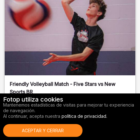
Friendly Volleyball Match - Five Stars vs New
Sports BR
Fotop utiliza cookies
Orange County
, FL
Mantenemos estadísticas de visitas para mejorar tu experiencia
de navegación.
01/14/2026
Al continuar, acepta nuestra
política de privacidad.
Voleibol
ACEPTAR Y CERRAR