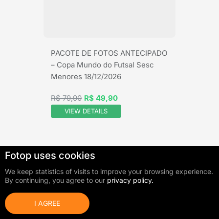
PACOTE DE FOTOS ANTECIPADO
– Copa Mundo do Futsal Sesc
Menores 18/12/2026
R$ 79,90
R$ 49,90
VIEW DETAILS
Fotop uses cookies
We keep statistics of visits to improve your browsing experience.
By continuing, you agree to our
privacy policy.
I AGREE