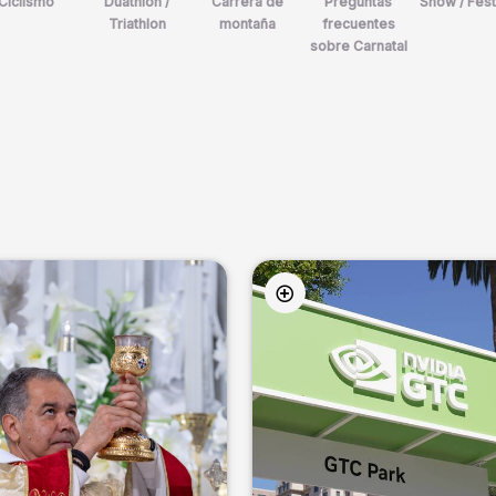
Ciclismo
Duathlon /
Carrera de
Preguntas
Show / Fest
Triathlon
montaña
frecuentes
sobre Carnatal