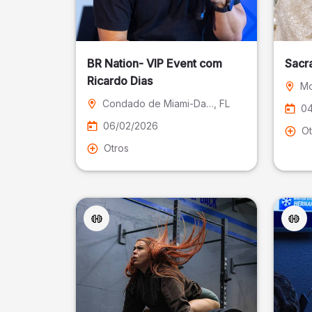
BR Nation- VIP Event com
Sacr
Ricardo Dias
Mo
Condado de Miami-Dade
, FL
04
06/02/2026
Ot
Otros