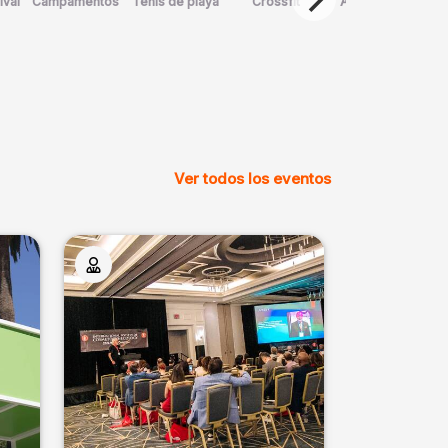
ival
Campamentos
Tenis de playa
Crossfit
Arte Marcial
D
Ver todos los eventos