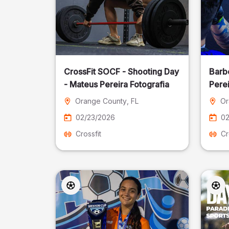
CrossFit SOCF - Shooting Day
Barb
- Mateus Pereira Fotografia
Perei
Orange County
, FL
Or
02/23/2026
02
Crossfit
Cr