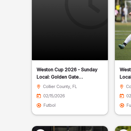
Weston Cup 2026 - Sunday
West
Local: Golden Gate
Community Park
Collier County
, FL
Co
02/15/2026
02
Futbol
Fu