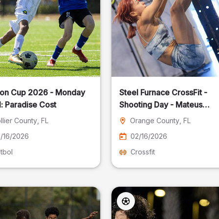
on Cup 2026 - Monday
Steel Furnace CrossFit -
: Paradise Cost
Shooting Day - Mateus
Pereira Fotografia
llier County
, FL
Orange County
, FL
/16/2026
02/16/2026
tbol
Crossfit