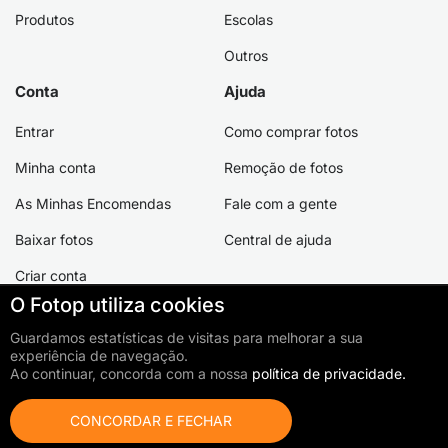
Produtos
Escolas
Outros
Conta
Ajuda
Entrar
Como comprar fotos
Minha conta
Remoção de fotos
As Minhas Encomendas
Fale com a gente
Baixar fotos
Central de ajuda
Criar conta
O Fotop utiliza cookies
0
foto(s) adicionada(s)
Ir ao carrinho
Total:
0,00 €
Guardamos estatísticas de visitas para melhorar a sua
experiência de navegação.
©2026 Fotop Serviços LTDA
Ao continuar, concorda com a nossa
política de privacidade.
Termos de Utilização
Política de Privacidade
Política de Cookies
CONCORDAR E FECHAR