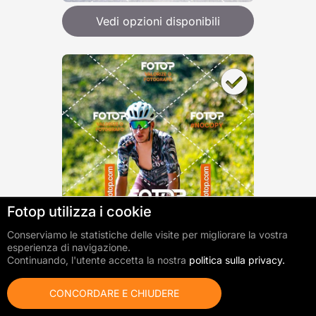
Vedi opzioni disponibili
Fotop utilizza i cookie
0
foto aggiunte
Vai al carrello
Totale:
$ 0
Conserviamo le statistiche delle visite per migliorare la vostra
esperienza di navigazione.
Continuando, l'utente accetta la nostra
politica sulla privacy.
CONCORDARE E CHIUDERE