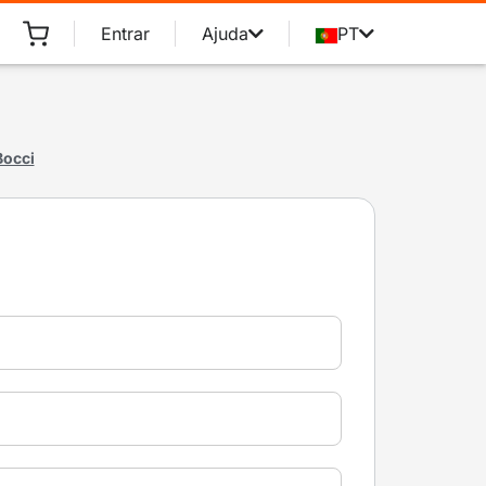
Entrar
Ajuda
PT
Bocci