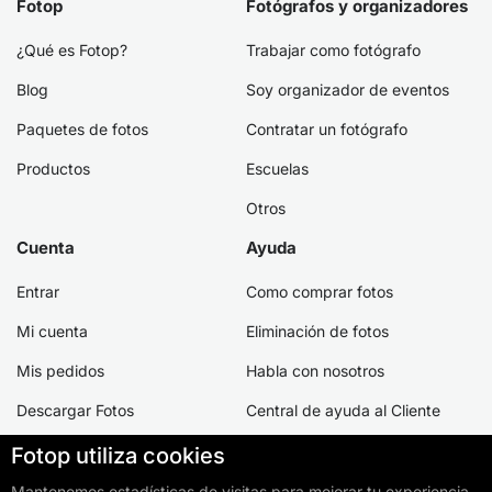
Fotop
Fotógrafos y organizadores
¿Qué es Fotop?
Trabajar como fotógrafo
Blog
Soy organizador de eventos
Paquetes de fotos
Contratar un fotógrafo
Productos
Escuelas
Otros
Cuenta
Ayuda
Entrar
Como comprar fotos
Mi cuenta
Eliminación de fotos
Mis pedidos
Habla con nosotros
Descargar Fotos
Central de ayuda al Cliente
Crear cuenta
Fotop utiliza cookies
Mantenemos estadísticas de visitas para mejorar tu experiencia