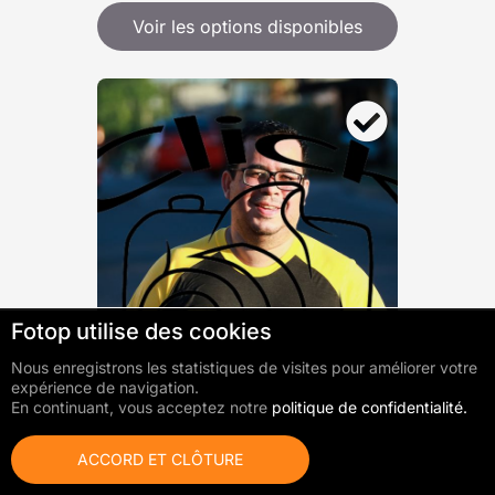
Voir les options disponibles
Fotop utilise des cookies
0
photo(s) ajoutée(s)
Aller au panier
Au total:
R$ 0,00
Nous enregistrons les statistiques de visites pour améliorer votre
expérience de navigation.
En continuant, vous acceptez notre
politique de confidentialité.
ACCORD ET CLÔTURE