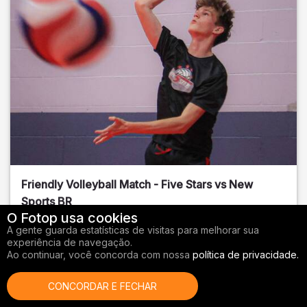
Friendly Volleyball Match - Five Stars vs New
Sports BR
O Fotop usa cookies
Orange County
, FL
A gente guarda estatísticas de visitas para melhorar sua
experiência de navegação.
01/14/2026
Ao continuar, você concorda com nossa
política de privacidade.
Vôlei
CONCORDAR E FECHAR