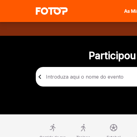
As M
Participou