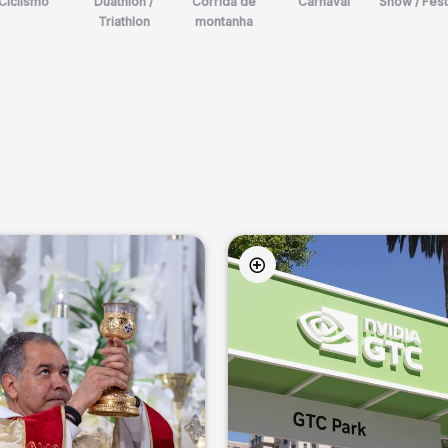
Ciclismo
Duathlon /
Corrida de
Carnaval
Show / Fest
Triathlon
montanha