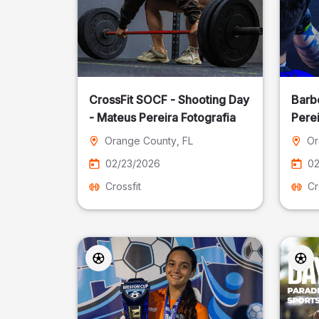
CrossFit SOCF - Shooting Day
Barb
- Mateus Pereira Fotografia
Perei
Orange County
, FL
Or
02/23/2026
02
Crossfit
Cr