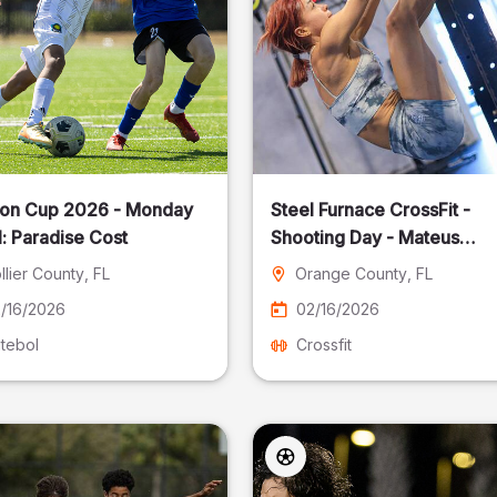
on Cup 2026 - Monday
Steel Furnace CrossFit -
: Paradise Cost
Shooting Day - Mateus
Pereira Fotografia
llier County
, FL
Orange County
, FL
/16/2026
02/16/2026
tebol
Crossfit