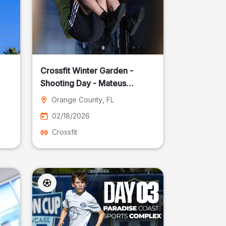
Crossfit Winter Garden -
Shooting Day - Mateus
Pereira Fotografia
Orange County
, FL
02/18/2026
Crossfit