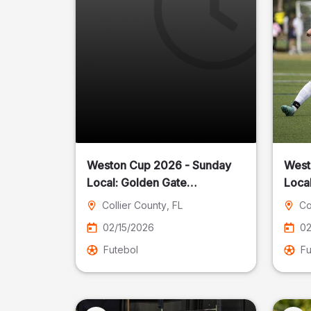
Weston Cup 2026 - Sunday
West
Local: Golden Gate
Community Park
Collier County
, FL
Co
02/15/2026
02
Futebol
Fu