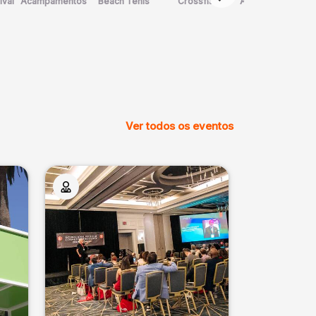
ival
Acampamentos
Beach Tênis
Crossfit
Arte Marcial
D
Ver todos os eventos