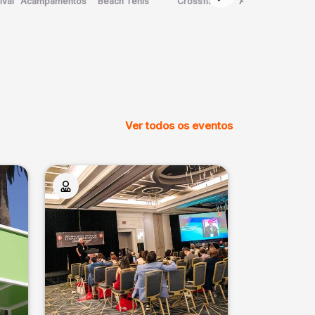
ival
Acampamentos
Beach Tênis
Crossfit
Arte Marcial
D
Ver todos os eventos