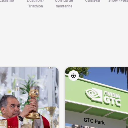
Ciclismo
Duathlon /
Corrida de
Carnaval
Show / Fest
Triathlon
montanha