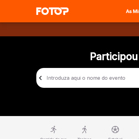
As M
Participou