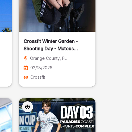
Crossfit Winter Garden -
Shooting Day - Mateus
Pereira Fotografia
Orange County
, FL
02/18/2026
Crossfit