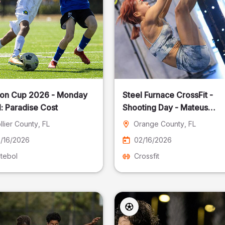
on Cup 2026 - Monday
Steel Furnace CrossFit -
: Paradise Cost
Shooting Day - Mateus
Pereira Fotografia
llier County
, FL
Orange County
, FL
/16/2026
02/16/2026
tebol
Crossfit