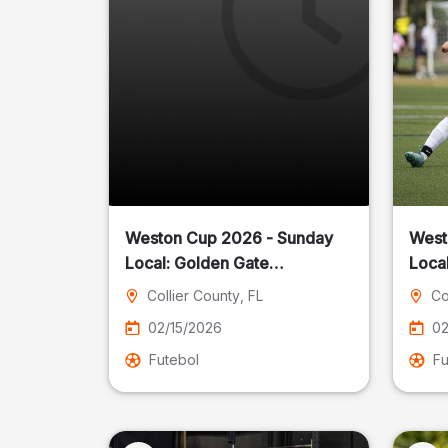
Weston Cup 2026 - Sunday
West
Local: Golden Gate
Community Park
Collier County
, FL
Co
02/15/2026
02
Futebol
Fu