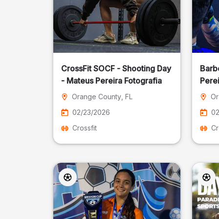
CrossFit SOCF - Shooting Day
Barb
- Mateus Pereira Fotografia
Perei
Orange County
, FL
Or
02/23/2026
02
Crossfit
Cr