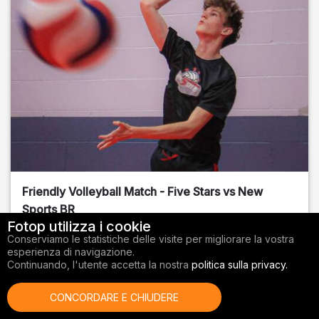
Friendly Volleyball Match - Five Stars vs New
Sports BR
Fotop utilizza i cookie
Orange County
, FL
Conserviamo le statistiche delle visite per migliorare la vostra
esperienza di navigazione.
01/14/2026
Continuando, l'utente accetta la nostra
politica sulla privacy.
Pallavolo
CONCORDARE E CHIUDERE