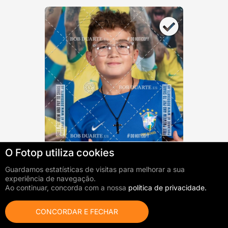
O Fotop utiliza cookies
0
foto(s) adicionada(s)
Ir ao carrinho
Total:
$0.00
Guardamos estatísticas de visitas para melhorar a sua
experiência de navegação.
Ao continuar, concorda com a nossa
política de privacidade.
CONCORDAR E FECHAR
Ver opções disponíveis