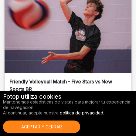
Friendly Volleyball Match - Five Stars vs New
Sports BR
Fotop utiliza cookies
Orange County
, FL
Mantenemos estadísticas de visitas para mejorar tu experiencia
de navegación.
01/14/2026
Al continuar, acepta nuestra
política de privacidad.
Voleibol
ACEPTAR Y CERRAR