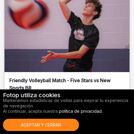
Friendly Volleyball Match - Five Stars vs New
Sports BR
Fotop utiliza cookies
Orange County
, FL
Mantenemos estadísticas de visitas para mejorar tu experiencia
de navegación.
01/14/2026
Al continuar, acepta nuestra
política de privacidad.
Voleibol
ACEPTAR Y CERRAR