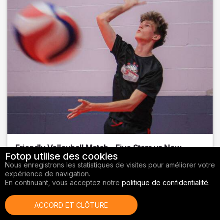
Friendly Volleyball Match - Five Stars vs New
Fotop utilise des cookies
Sports BR
Nous enregistrons les statistiques de visites pour améliorer votre
expérience de navigation.
Orange County
, FL
En continuant, vous acceptez notre
politique de confidentialité.
01/14/2026
ACCORD ET CLÔTURE
Volley-ball