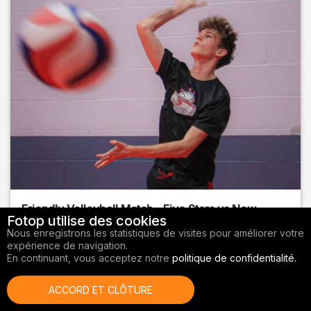
Friendly Volleyball Match - Five Stars vs New
Fotop utilise des cookies
Sports BR
Nous enregistrons les statistiques de visites pour améliorer votre
expérience de navigation.
Orange County
, FL
En continuant, vous acceptez notre
politique de confidentialité.
01/14/2026
ACCORD ET CLÔTURE
Volley-ball