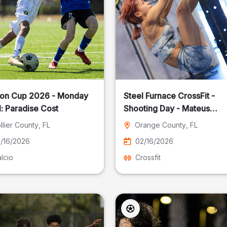
on Cup 2026 - Monday
Steel Furnace CrossFit -
: Paradise Cost
Shooting Day - Mateus
Pereira Fotografia
llier County
, FL
Orange County
, FL
/16/2026
02/16/2026
lcio
Crossfit