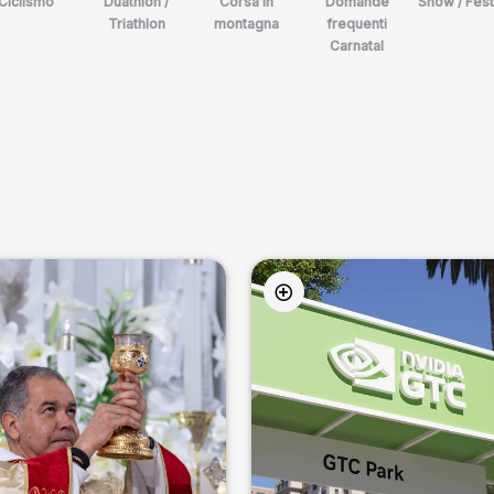
Ciclismo
Duathlon /
Corsa in
Domande
Show / Fest
Triathlon
montagna
frequenti
Carnatal