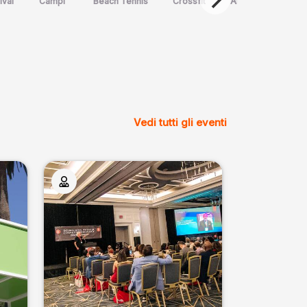
ival
Campi
Beach Tennis
Crossfit
Arte Marziale
Spo
Vedi tutti gli eventi