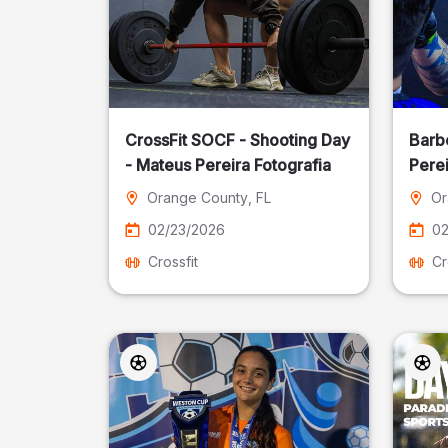
CrossFit SOCF - Shooting Day
Barb
- Mateus Pereira Fotografia
Perei
Orange County
, FL
Or
02/23/2026
02
Crossfit
Cr