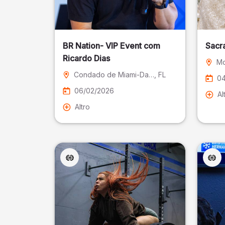
BR Nation- VIP Event com
Sacr
Ricardo Dias
Mo
Condado de Miami-Dade
, FL
04
06/02/2026
Al
Altro