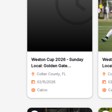
Weston Cup 2026 - Sunday
West
Local: Golden Gate
Community Park
Collier County
, FL
Co
02/15/2026
02
Calcio
Ca