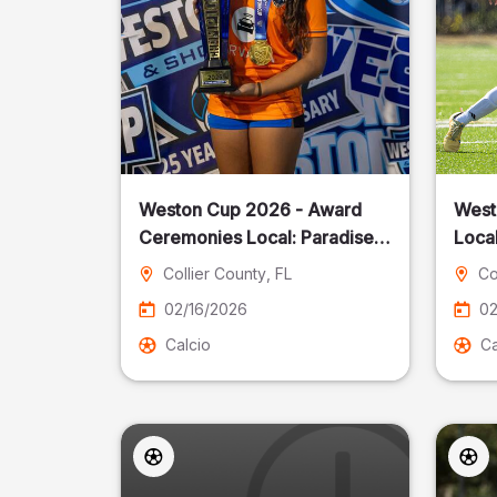
Weston Cup 2026 - Award
West
Ceremonies Local: Paradise
Local
Cost
Collier County
, FL
Co
02/16/2026
02
Calcio
Ca