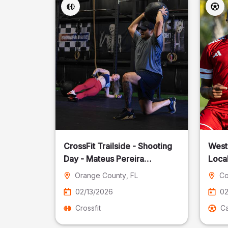
CrossFit Trailside - Shooting
West
Day - Mateus Pereira
Local
Fotografia
Orange County
, FL
Co
02/13/2026
02
Crossfit
Ca