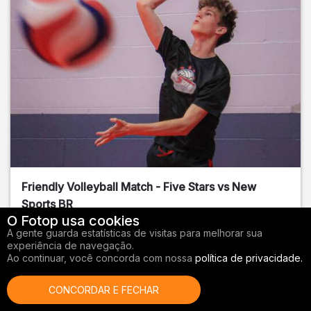
Friendly Volleyball Match - Five Stars vs New
Sports BR
O Fotop usa cookies
Orange County
, FL
A gente guarda estatísticas de visitas para melhorar sua
experiência de navegação.
01/14/2026
Ao continuar, você concorda com nossa
política de privacidade.
Vôlei
CONCORDAR E FECHAR