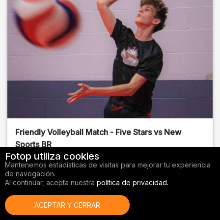
Friendly Volleyball Match - Five Stars vs New
Sports BR
Fotop utiliza cookies
Orange County
, FL
Mantenemos estadísticas de visitas para mejorar tu experiencia
de navegación.
01/14/2026
Al continuar, acepta nuestra
política de privacidad.
Voleibol
ACEPTAR Y CERRAR