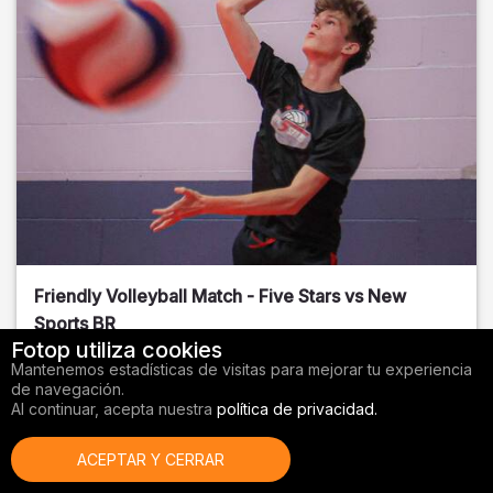
Friendly Volleyball Match - Five Stars vs New
Sports BR
Fotop utiliza cookies
Orange County
, FL
Mantenemos estadísticas de visitas para mejorar tu experiencia
de navegación.
01/14/2026
Al continuar, acepta nuestra
política de privacidad.
Voleibol
ACEPTAR Y CERRAR