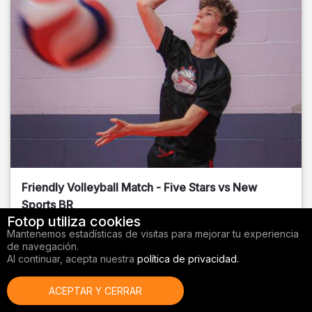
Friendly Volleyball Match - Five Stars vs New
Sports BR
Fotop utiliza cookies
Orange County
, FL
Mantenemos estadísticas de visitas para mejorar tu experiencia
de navegación.
01/14/2026
Al continuar, acepta nuestra
política de privacidad.
Voleibol
ACEPTAR Y CERRAR