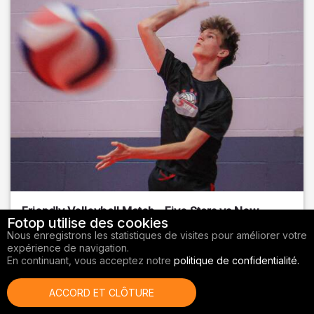
Friendly Volleyball Match - Five Stars vs New
Fotop utilise des cookies
Sports BR
Nous enregistrons les statistiques de visites pour améliorer votre
expérience de navigation.
Orange County
, FL
En continuant, vous acceptez notre
politique de confidentialité.
01/14/2026
ACCORD ET CLÔTURE
Volley-ball