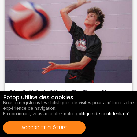
Friendly Volleyball Match - Five Stars vs New
Fotop utilise des cookies
Sports BR
Nous enregistrons les statistiques de visites pour améliorer votre
expérience de navigation.
Orange County
, FL
En continuant, vous acceptez notre
politique de confidentialité.
01/14/2026
ACCORD ET CLÔTURE
Volley-ball