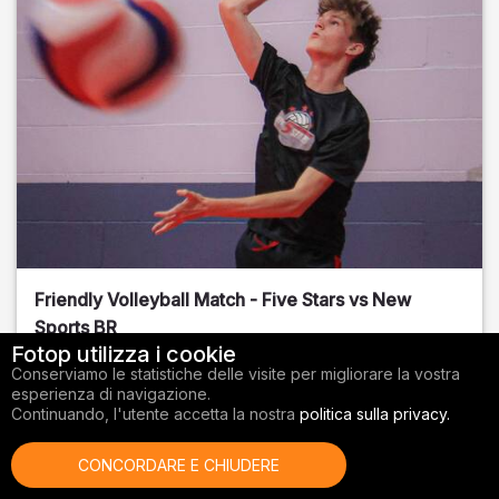
Friendly Volleyball Match - Five Stars vs New
Sports BR
Fotop utilizza i cookie
Orange County
, FL
Conserviamo le statistiche delle visite per migliorare la vostra
esperienza di navigazione.
01/14/2026
Continuando, l'utente accetta la nostra
politica sulla privacy.
Pallavolo
CONCORDARE E CHIUDERE