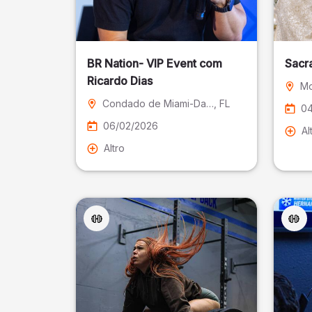
BR Nation- VIP Event com
Sacr
Ricardo Dias
Mo
Condado de Miami-Dade
, FL
04
06/02/2026
Al
Altro