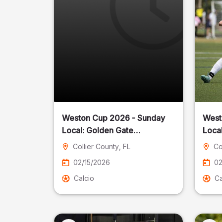
Weston Cup 2026 - Sunday
West
Local: Golden Gate
Community Park
Collier County
, FL
Co
02/15/2026
02
Calcio
Ca