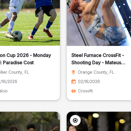
on Cup 2026 - Monday
Steel Furnace CrossFit -
: Paradise Cost
Shooting Day - Mateus
Pereira Fotografia
llier County
, FL
Orange County
, FL
/16/2026
02/16/2026
lcio
Crossfit