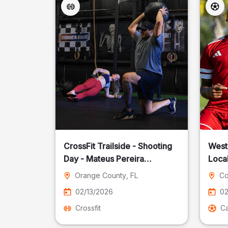
CrossFit Trailside - Shooting
West
Day - Mateus Pereira
Local
Fotografia
Orange County
, FL
Co
02/13/2026
02
Crossfit
Ca