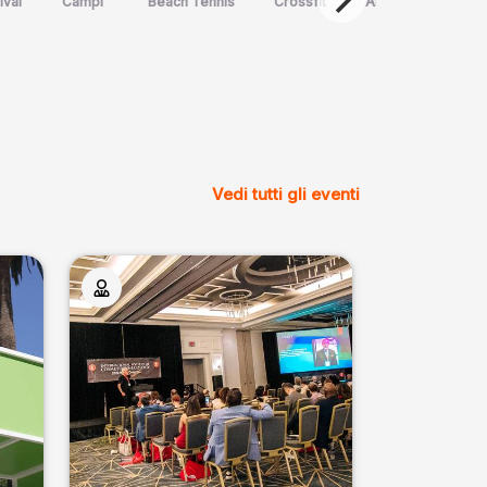
ival
Campi
Beach Tennis
Crossfit
Arte Marziale
Spo
Vedi tutti gli eventi