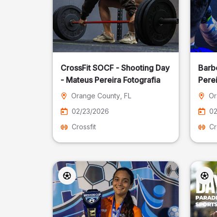
CrossFit SOCF - Shooting Day
Barb
- Mateus Pereira Fotografia
Perei
Orange County
, FL
Or
02/23/2026
02
Crossfit
Cr