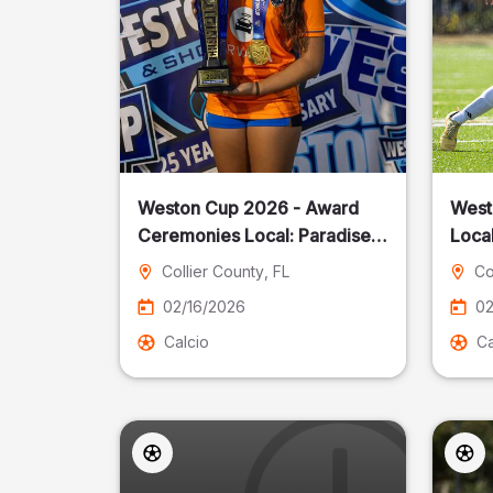
Weston Cup 2026 - Award
West
Ceremonies Local: Paradise
Local
Cost
Collier County
, FL
Co
02/16/2026
02
Calcio
Ca