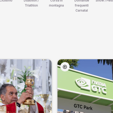
Ciclismo
Duathlon /
Corsa in
Domande
Show / Fest
Triathlon
montagna
frequenti
Carnatal