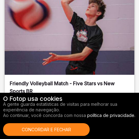
Friendly Volleyball Match - Five Stars vs New
Sports BR
O Fotop usa cookies
Orange County
, FL
A gente guarda estatísticas de visitas para melhorar sua
experiência de navegação.
01/14/2026
Ao continuar, você concorda com nossa
política de privacidade.
Vôlei
CONCORDAR E FECHAR