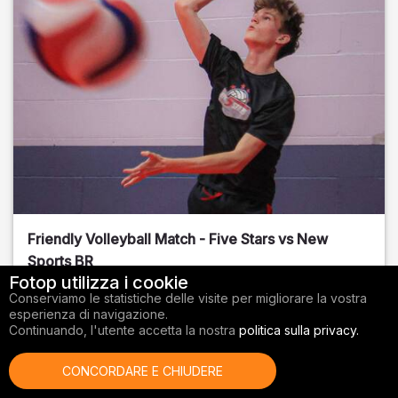
Friendly Volleyball Match - Five Stars vs New
Sports BR
Fotop utilizza i cookie
Orange County
, FL
Conserviamo le statistiche delle visite per migliorare la vostra
esperienza di navigazione.
01/14/2026
Continuando, l'utente accetta la nostra
politica sulla privacy.
Pallavolo
CONCORDARE E CHIUDERE