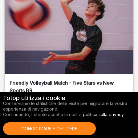
Friendly Volleyball Match - Five Stars vs New
Sports BR
Fotop utilizza i cookie
Orange County
, FL
Conserviamo le statistiche delle visite per migliorare la vostra
esperienza di navigazione.
01/14/2026
Continuando, l'utente accetta la nostra
politica sulla privacy.
Pallavolo
CONCORDARE E CHIUDERE