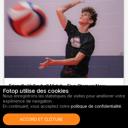
Friendly Volleyball Match - Five Stars vs New
Fotop utilise des cookies
Sports BR
Nous enregistrons les statistiques de visites pour améliorer votre
expérience de navigation.
Orange County
, FL
En continuant, vous acceptez notre
politique de confidentialité.
01/14/2026
ACCORD ET CLÔTURE
Volley-ball