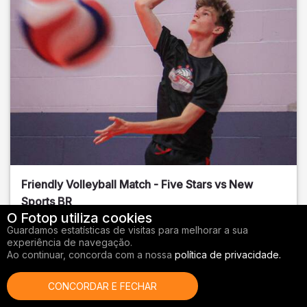
Friendly Volleyball Match - Five Stars vs New
Sports BR
O Fotop utiliza cookies
Orange County
, FL
Guardamos estatísticas de visitas para melhorar a sua
experiência de navegação.
01/14/2026
Ao continuar, concorda com a nossa
política de privacidade.
Vôlei
CONCORDAR E FECHAR