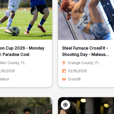
on Cup 2026 - Monday
Steel Furnace CrossFit -
: Paradise Cost
Shooting Day - Mateus
Pereira Fotografia
llier County
, FL
Orange County
, FL
/16/2026
02/16/2026
tebol
Crossfit