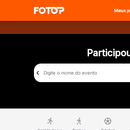
Meus p
Participo