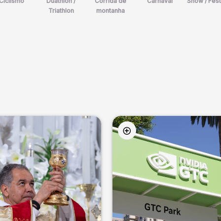
Ciclismo
Duathlon /
Corrida de
Carnaval
Show / Fest
Triathlon
montanha