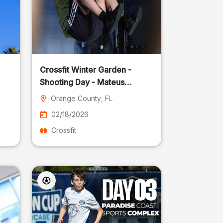
Crossfit Winter Garden -
Shooting Day - Mateus
Pereira Fotografia
Orange County
, FL
02/18/2026
Crossfit