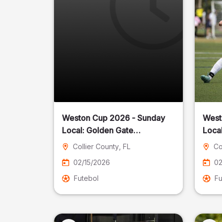
Weston Cup 2026 - Sunday
West
Local: Golden Gate
Community Park
Collier County
, FL
Co
02/15/2026
02
Futebol
Fu