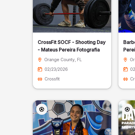
CrossFit SOCF - Shooting Day
Barb
- Mateus Pereira Fotografia
Perei
Orange County
, FL
Or
02/23/2026
02
Crossfit
Cr