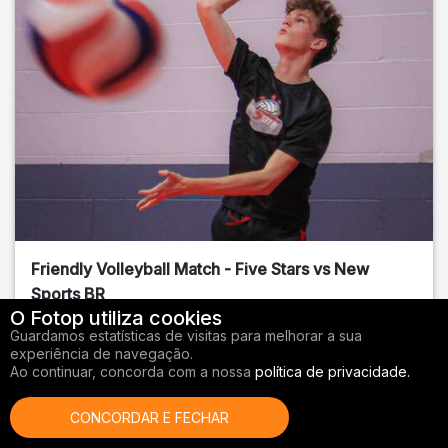
Friendly Volleyball Match - Five Stars vs New
Sports BR
O Fotop utiliza cookies
Orange County
, FL
Guardamos estatísticas de visitas para melhorar a sua
experiência de navegação.
01/14/2026
Ao continuar, concorda com a nossa
política de privacidade.
Vôlei
CONCORDAR E FECHAR