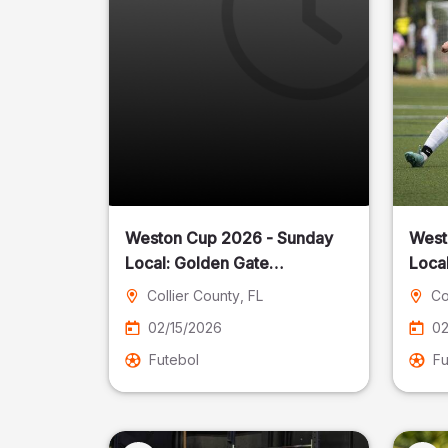
Weston Cup 2026 - Sunday
West
Local: Golden Gate
Community Park
Collier County
, FL
Co
02/15/2026
02
Futebol
Fu