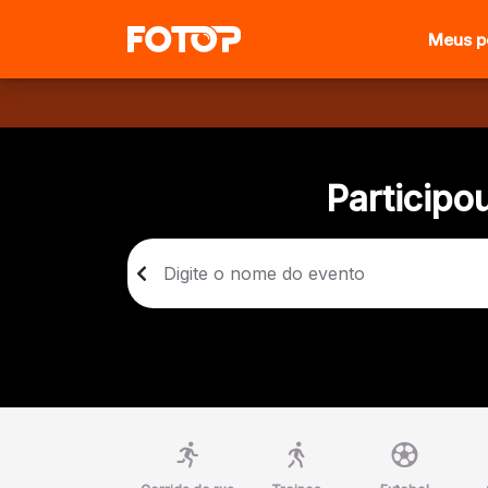
Meus p
Participo