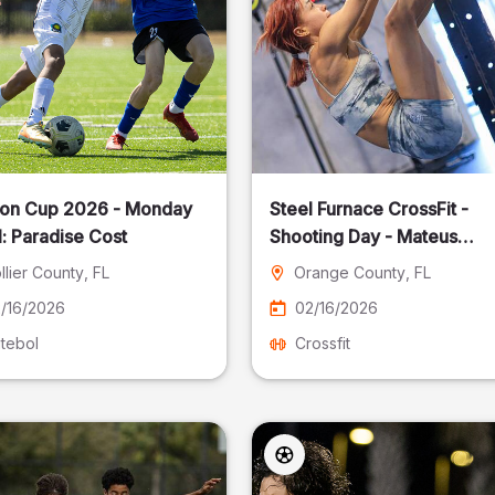
on Cup 2026 - Monday
Steel Furnace CrossFit -
: Paradise Cost
Shooting Day - Mateus
Pereira Fotografia
llier County
, FL
Orange County
, FL
/16/2026
02/16/2026
tebol
Crossfit