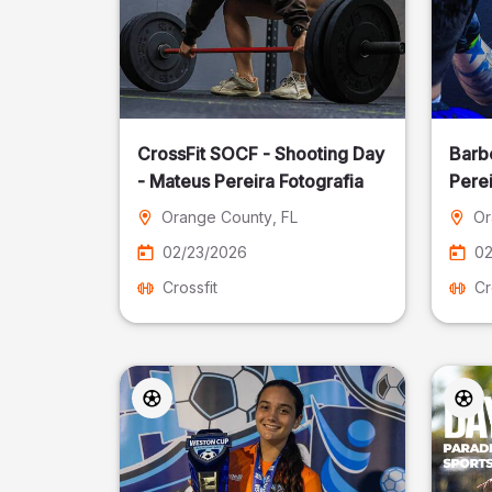
CrossFit SOCF - Shooting Day
Barb
- Mateus Pereira Fotografia
Perei
Orange County
, FL
Or
02/23/2026
02
Crossfit
Cr