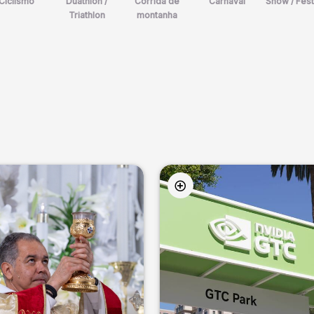
Ciclismo
Duathlon /
Corrida de
Carnaval
Show / Fest
Triathlon
montanha