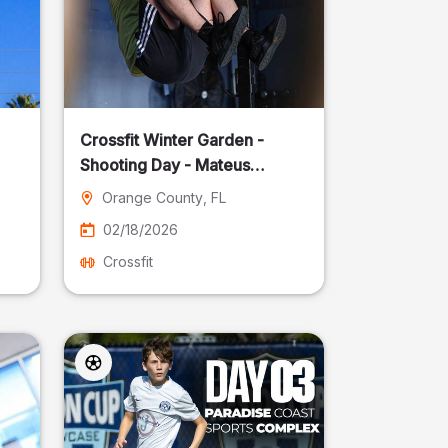
Crossfit Winter Garden -
Shooting Day - Mateus
Pereira Fotografia
Orange County
, FL
02/18/2026
Crossfit