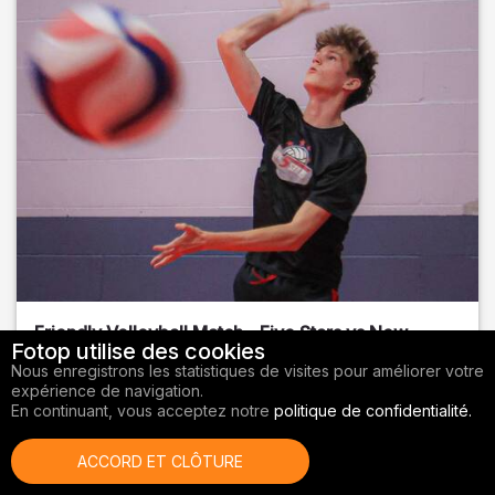
Friendly Volleyball Match - Five Stars vs New
Fotop utilise des cookies
Sports BR
Nous enregistrons les statistiques de visites pour améliorer votre
expérience de navigation.
Orange County
, FL
En continuant, vous acceptez notre
politique de confidentialité.
01/14/2026
ACCORD ET CLÔTURE
Volley-ball