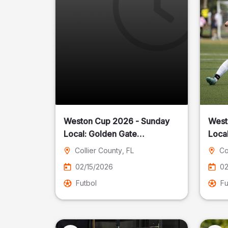
Weston Cup 2026 - Sunday
West
Local: Golden Gate
Community Park
Collier County
, FL
Co
02/15/2026
02
Futbol
Fu