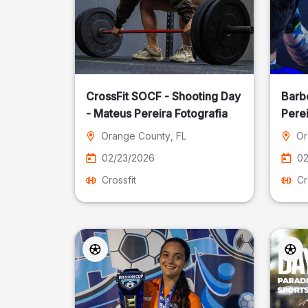
CrossFit SOCF - Shooting Day
Barb
- Mateus Pereira Fotografia
Perei
Orange County
, FL
Or
02/23/2026
02
Crossfit
Cr