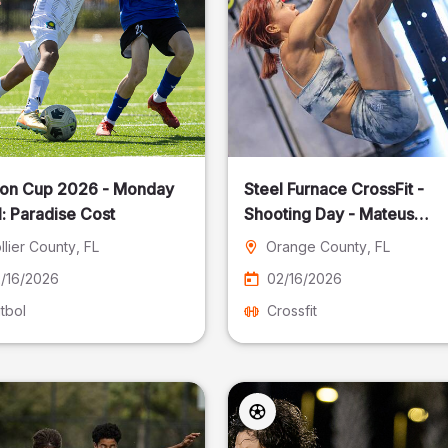
on Cup 2026 - Monday
Steel Furnace CrossFit -
: Paradise Cost
Shooting Day - Mateus
Pereira Fotografia
llier County
, FL
Orange County
, FL
/16/2026
02/16/2026
tbol
Crossfit