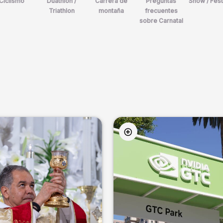
Ciclismo
Duathlon /
Carrera de
Preguntas
Show / Fest
Triathlon
montaña
frecuentes
sobre Carnatal