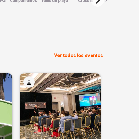
ival
Campamentos
Tenis de playa
Crossfit
Arte Marcial
D
Ver todos los eventos