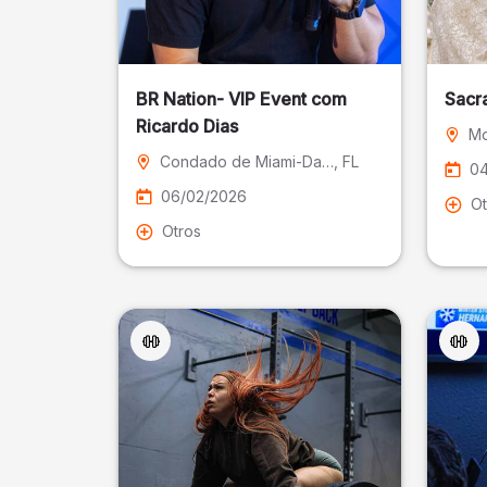
BR Nation- VIP Event com
Sacr
Ricardo Dias
Mo
Condado de Miami-Dade
, FL
04
06/02/2026
Ot
Otros