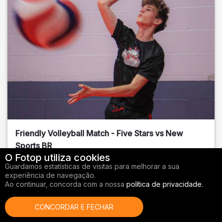
Friendly Volleyball Match - Five Stars vs New
Sports BR
O Fotop utiliza cookies
Orange County
, FL
Guardamos estatísticas de visitas para melhorar a sua
experiência de navegação.
01/14/2026
Ao continuar, concorda com a nossa
política de privacidade.
Vôlei
CONCORDAR E FECHAR